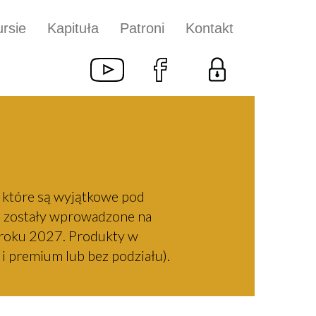
rsie
Kapituła
Patroni
Kontakt
 które są wyjątkowe pod
re zostały wprowadzone na
 roku 2027. Produkty w
i premium lub bez podziału).