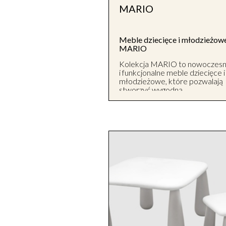
MARIO
Meble dziecięce i młodzieżow
MARIO
Kolekcja MARIO to nowoczes
i funkcjonalne meble dziecięce i
młodzieżowe, które pozwalają
stworzyć wygodną,
uporządkowaną oraz przytulną
przestrzeń dla dziecka. Jasna,
stonowana kolorystyka,
subtelnie zaokrąglone krawędz
oraz niewielkie drewniane
uchwyty i nóżki nadają meblom
lekki, ponadczasowy charakter.
Dzięki uniwersalnemu
wzornictwu zestaw doskonale
sprawdzi się zarówno w pokoju
chłopca, dziewczynki, jak i
nastolatka.
W kolekcji MARIO znajdują się
praktyczne meble niezbędne d
kompleksowego urządzenia