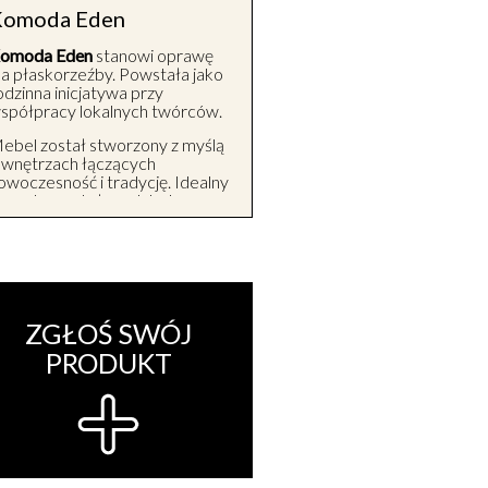
omoda Eden
omoda Eden
stanowi oprawę
la płaskorzeźby. Powstała jako
odzinna inicjatywa przy
spółpracy lokalnych twórców.
ebel został stworzony z myślą
 wnętrzach łączących
owoczesność i tradycję. Idealny
a zastawę stołową lub do
rzechowywania wina.
ego minimalistyczny urok
rzełamuje umieszczona w tle
utentyczna
łaskorzeźba autorstwa artysty
udowego, laureata Ars Populi.
ZGŁOŚ SWÓJ
łaskorzeźba jest w nieco
PRODUKT
aśniejszym, lekko karmelowym
dcieniu. Ponadczasowy motyw
dama i Ewy przywodzi na myśl
zas idealny i wolny do trosk.
cena oświetlona jest
yskretnymi led’ami, dającymi
fekt zachodzącego słońca.