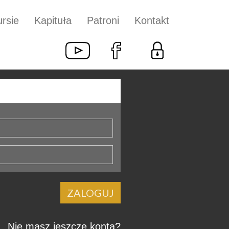
rsie
Kapituła
Patroni
Kontakt
ZALOGUJ
Nie masz jeszcze konta?