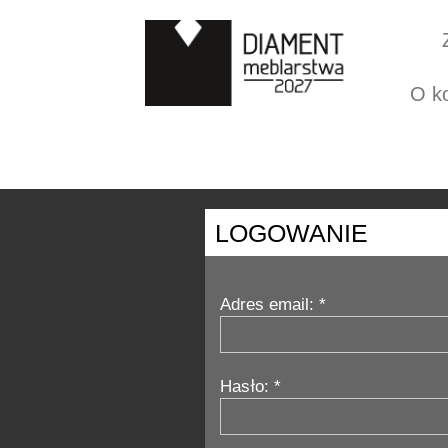
O k
LOGOWANIE
Adres email: *
Hasło: *