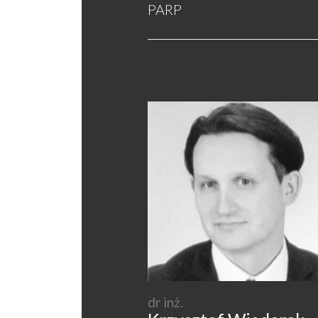
PARP
dr inż.