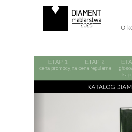
O k
ETAP 1
ETAP 2
ETA
cena promocyjna
cena regularna
głoso
kapi
Previous
KATALOG DIAM