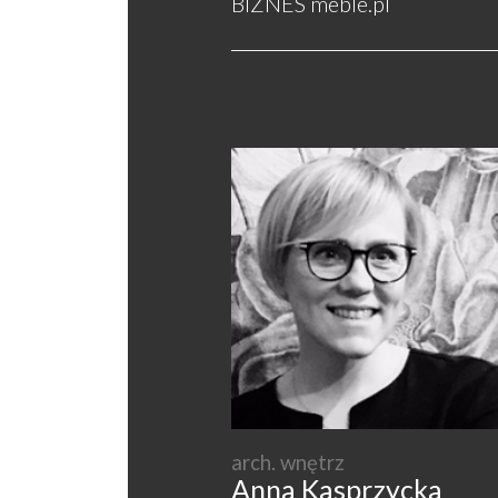
BIZNES meble.pl
arch. wnętrz
Anna Kasprzycka