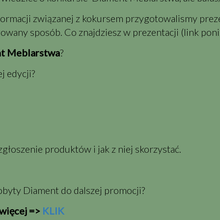
rmacji związanej z kokursem przygotowalismy prezen
wany sposób. Co znajdziesz w prezentacji (link poniż
t Meblarstwa
?
 edycji?
zgłoszenie produktów i jak z niej skorzystać.
obyty Diament do dalszej promocji?
 więcej =>
KLIK