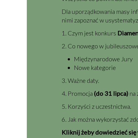
Dla uporządkowania masy info
nimi zapoznać w usystematyzo
1. Czym jest konkurs
Diamen
2. Co nowego w jubileuszowej
Międzynarodowe Jury
Nowe kategorie
3. Ważne daty.
4. Promocja
(do 31 lipca)
na 
5. Korzyści z uczestnictwa.
6. Jak można wykorzystać zd
Kliknij żeby dowiedzieć się