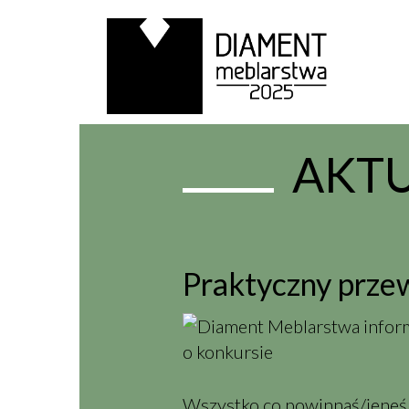
AKT
Praktyczny przew
Wszystko co powinnaś/ieneś w