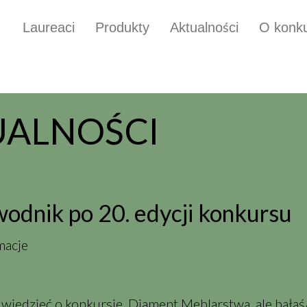
Laureaci
Produkty
Aktualności
O konku
UALNOŚCI
odnik po 20. edycji konkursu
iedzieć o konkursie Diament Meblarstwa, ale bałaś/e