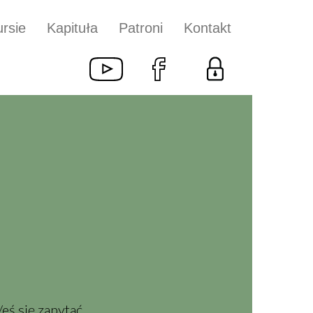
rsie
Kapituła
Patroni
Kontakt
ś się zapytać.