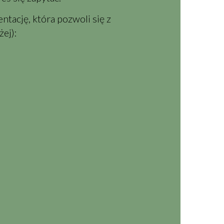
tację, która pozwoli się z
ej):