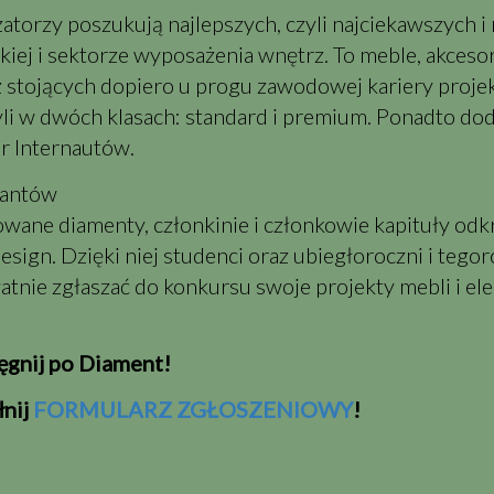
atorzy poszukują najlepszych, czyli najciekawszych i 
ej i sektorze wyposażenia wnętrz. To meble, akcesor
 stojących dopiero u progu zawodowej kariery proje
yli w dwóch klasach: standard i premium. Ponadto dod
 Internautów.
tantów
ifowane diamenty, członkinie i członkowie kapituły od
esign
. Dzięki niej studenci oraz ubiegłoroczni i tegor
atnie zgłaszać do konkursu swoje projekty mebli i 
ięgnij po Diament!
łnij
FORMULARZ ZGŁOSZENIOWY
!