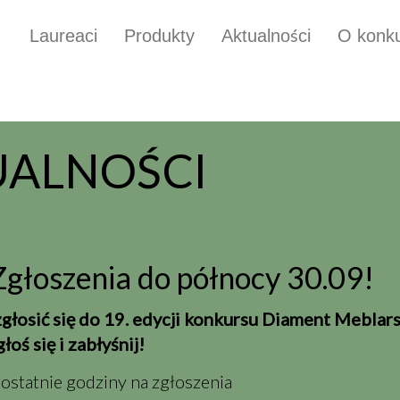
Laureaci
Produkty
Aktualności
O konku
UALNOŚCI
głoszenia do północy 30.09!
zgłosić się do 19. edycji konkursu Diament Meblar
łoś się i zabłyśnij!
statnie godziny na zgłoszenia