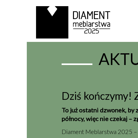
AKT
Dziś kończymy! Z
To już ostatni dzwonek, by 
północy, więc nie czekaj – zg
Diament Meblarstwa 2025 – o