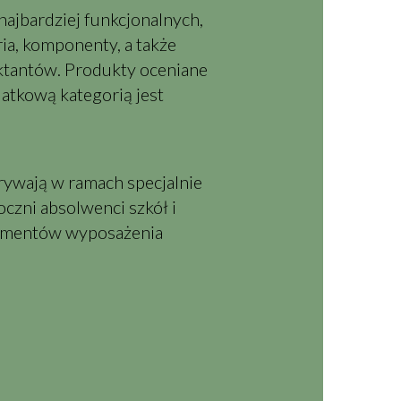
najbardziej funkcjonalnych,
ia, komponenty, a także
ktantów. Produkty oceniane
atkową kategorią jest
krywają w ramach specjalnie
oczni absolwenci szkół i
elementów wyposażenia