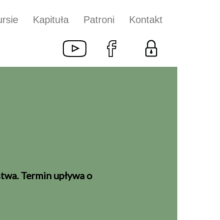
rsie
Kapituła
Patroni
Kontakt
stwa. Termin upływa o