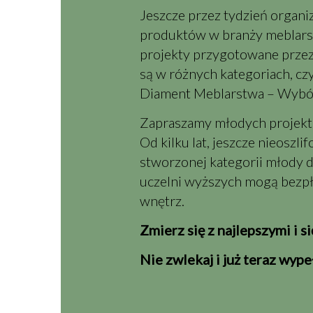
Jeszcze przez tydzień organiz
produktów w branży meblarski
projekty przygotowane przez
są w różnych kategoriach, cz
Diament Meblarstwa – Wybór
Zapraszamy młodych projek
Od kilku lat, jeszcze nieoszl
stworzonej kategorii
młody d
uczelni wyższych mogą bezpł
wnętrz.
Zmierz się z najlepszymi i s
Nie zwlekaj i już teraz wype