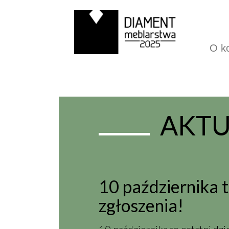
O k
AKTU
10 października t
zgłoszenia!