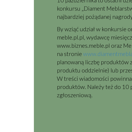
10 października to ostatni dzi
konkursu „Diament Meblarstwa
najbardziej pożądanej nagrody
By wziąć udział w konkursie
meble.pl
.pl, wydawcę miesięcz
www.biznes.meble.pl oraz Mebl
na stronie
www.diamentmeblar
planowaną liczbę produktów z
produktu oddzielnie) lub prze
W treści wiadomości powinna p
produktów. Należy też do 10 pa
zgłoszeniową.