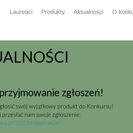
Laureaci
Produkty
Aktualności
O konku
UALNOŚCI
przyjmowanie zgłoszeń!
 zgłosić swój wyjątkowy produkt do Konkursu!
i przesłać nam swoje zgłoszenie:
a.pl/2023/rejestracja/