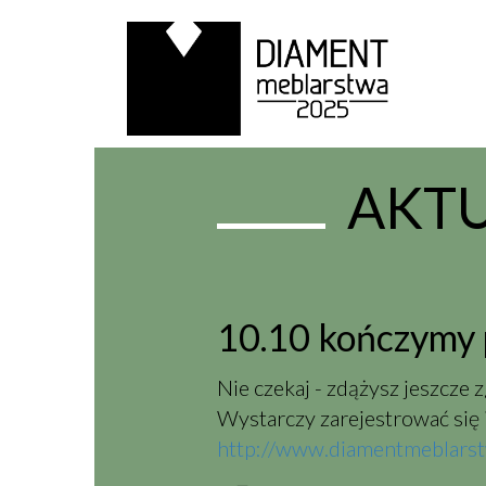
AKT
10.10 kończymy 
Nie czekaj - zdążysz jeszcze
Wystarczy zarejestrować się 
http://www.diamentmeblarstw